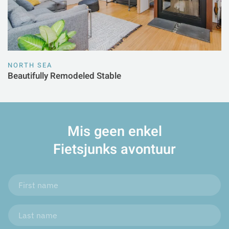
NORTH SEA
Beautifully Remodeled Stable
Mis geen enkel
Fietsjunks avontuur