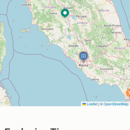
Leaflet
|
©
OpenStreetMap