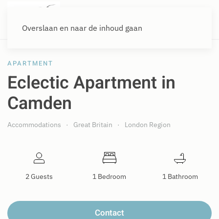
Overslaan en naar de inhoud gaan
APARTMENT
Eclectic Apartment in
Camden
Accommodations
Great Britain
London Region
2 Guests
1 Bedroom
1 Bathroom
Contact