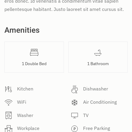
eros donec. Id venenatis a condimentum vitae sapien
pellentesque habitant. Justo laoreet sit amet cursus sit.
Amenities
1 Double Bed
1 Bathroom
Kitchen
Dishwasher
WiFi
Air Conditioning
Washer
TV
Workplace
Free Parking