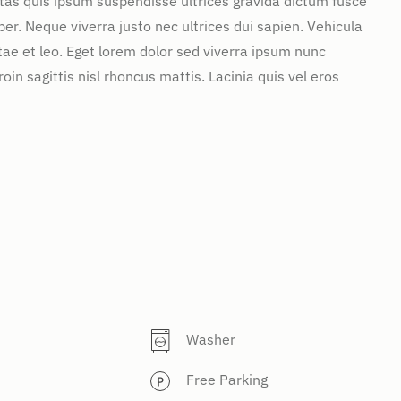
stas quis ipsum suspendisse ultrices gravida dictum fusce
. Neque viverra justo nec ultrices dui sapien. Vehicula
ae et leo. Eget lorem dolor sed viverra ipsum nunc
in sagittis nisl rhoncus mattis. Lacinia quis vel eros
Washer
Free Parking