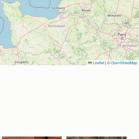
Leaflet
|
©
OpenStreetMap