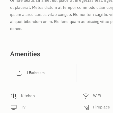
Ornare lectus sit amet est placerat in egestas erat. Ege
ut placerat. Metus dictum at tempor commodo ullamcorper
ipsum a arcu cursus vitae congue. Elementum sagittis vit
aliquet bibendum enim. Eleifend quam adipiscing vitae pro
donec.
Amenities
1 Bathroom
Kitchen
WiFi
TV
Fireplace