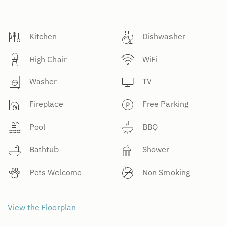
Kitchen
Dishwasher
High Chair
WiFi
Washer
TV
Fireplace
Free Parking
Pool
BBQ
Bathtub
Shower
Pets Welcome
Non Smoking
View the Floorplan