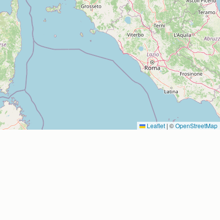
Leaflet
|
©
OpenStreetMap