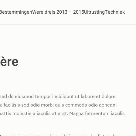
Bestemmingen
Wereldreis 2013 – 2015
Uitrusting
Techniek
ère
 sed do eiusmod tempor incididunt ut labore et dolore
u facilisis sed odio morbi quis commodo odio aenean.
attis molestie a iaculis at erat. Magna fermentum iaculis