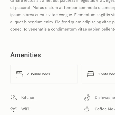
Ornare lectus sit amet est placerat in egestas erat. Ege
ut placerat. Metus dictum at tempor commodo ullamcorper
ipsum a arcu cursus vitae congue. Elementum sagittis vit
aliquet bibendum enim. Eleifend quam adipiscing vitae pro
donec. Id venenatis a condimentum vitae sapien pellente
Amenities
2 Double Beds
1 Sofa Be
Kitchen
Dishwashe
WiFi
Coffee Ma