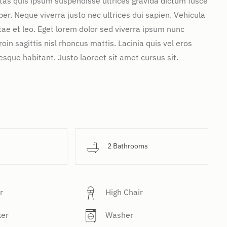
stas quis ipsum suspendisse ultrices gravida dictum fusce
. Neque viverra justo nec ultrices dui sapien. Vehicula
ae et leo. Eget lorem dolor sed viverra ipsum nunc
in sagittis nisl rhoncus mattis. Lacinia quis vel eros
sque habitant. Justo laoreet sit amet cursus sit.
d
2 Bathrooms
r
High Chair
ker
Washer