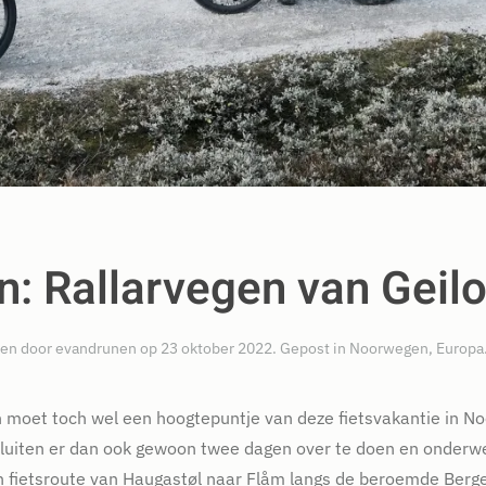
: Rallarvegen van Geilo
en door
evandrunen
op
23 oktober 2022
. Gepost in
Noorwegen
,
Europa
 moet toch wel een hoogtepuntje van deze fietsvakantie in No
sluiten er dan ook gewoon twee dagen over te doen en onderwe
en fietsroute van Haugastøl naar Flåm langs de beroemde Berge