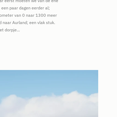
ar eerst moeten we van de ene
Dombås
 een paar dagen eerder al;
kilometer van 0 naar 1300 meer
 naar Aurland; een vlak stuk.
t dorpje...