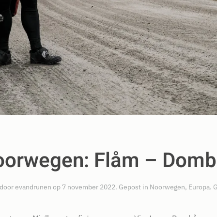
oorwegen: Flåm – Domb
 door
evandrunen
op
7 november 2022
. Gepost in
Noorwegen
,
Europa
.
G