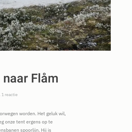
 naar Flåm
op
.
1 reactie
Noorwegen:
Rallarvegen
van
orwegen worden. Het geluk wil,
Geilo
g onze tent ergens op te
naar
Flåm
nsbanen spoorlijn. Hij is