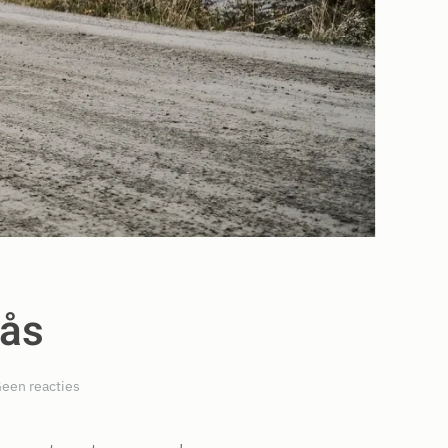
ås
op
een reacties
Noorwegen:
Flåm
–