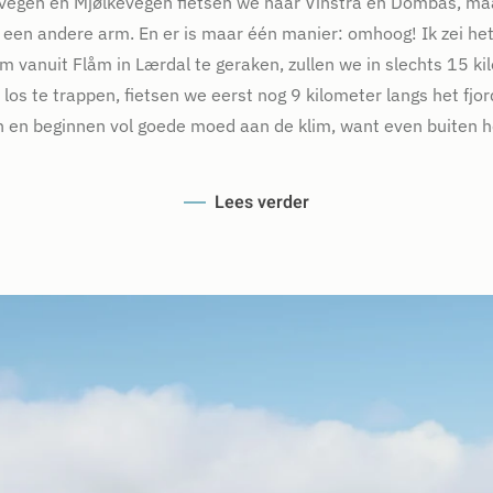
vegen en Mjølkevegen fietsen we naar Vinstra en Dombås, ma
 een andere arm. En er is maar één manier: omhoog! Ik zei het
 vanuit Flåm in Lærdal te geraken, zullen we in slechts 15 
s te trappen, fietsen we eerst nog 9 kilometer langs het fjord
h en beginnen vol goede moed aan de klim, want even buiten he
Lees verder