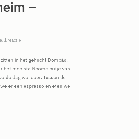
heim –
op
a
.
1 reactie
Noorwegen:
Dombås
–
 zitten in het gehucht Dombås.
Trondheim
r het mooiste Noorse hutje van
–
Kristiansand
e de dag wel door. Tussen de
 we er een espresso en eten we