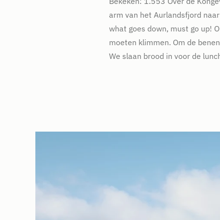
Bekeken: 1.553 Over de Konge
arm van het Aurlandsfjord naar
what goes down, must go up! Om
moeten klimmen. Om de benen lo
We slaan brood in voor de lunc